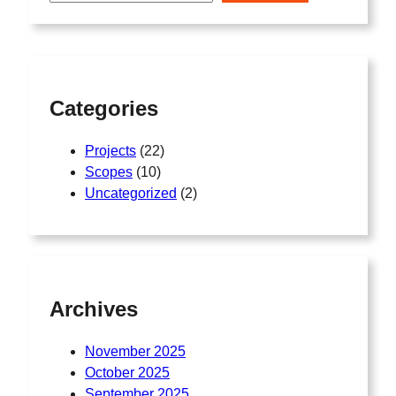
r
c
h
Categories
Projects
(22)
Scopes
(10)
Uncategorized
(2)
Archives
November 2025
October 2025
September 2025